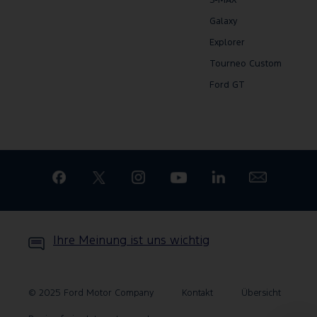
S-MAX
Ford SYNC in Verbindung
mit einem Ford
Galaxy
Navigationssystem im
Explorer
Fahrzeug benötigt.
Tourneo Custom
Ford GT
Ihre Meinung ist uns wichtig
© 2025 Ford Motor Company
Kontakt
Übersicht