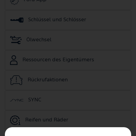
Schlüssel und Schlösser
Ölwechsel
Ressourcen des Eigentümers
Rückrufaktionen
SYNC
Reifen und Räder