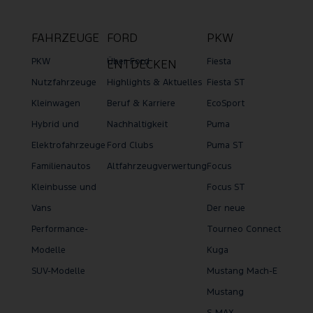
verwaltet und
abgerechnet werden. Die
FAHRZEUGE
FORD
PKW
Details zu den jeweiligen
Preisen und Laufzeiten
PKW
Über Ford
Fiesta
ENTDECKEN
erhalten Sie ebenfalls in
Nutzfahrzeuge
Highlights & Aktuelles
Fiesta ST
Ihrem persönlichen Ford
Kleinwagen
Beruf & Karriere
EcoSport
Account. Diese Dienste
Hybrid und
Nachhaltigkeit
Puma
können im Anschluss auf
Elektrofahrzeuge
Ford Clubs
Puma ST
Wunsch kostenpflichtig
Familienautos
Altfahrzeugverwertung
Focus
verlängert werden. Die
Kleinbusse und
Focus ST
Verfügbarkeit der
Dienste ist abhängig von
Vans
Der neue
der Netzabdeckung und
Performance-
Tourneo Connect
kann je nach Ort und
Modelle
Kuga
Wetterbedingung
SUV-Modelle
Mustang Mach-E
abweichen. Damit Live
Mustang
Traffic funktioniert, wird