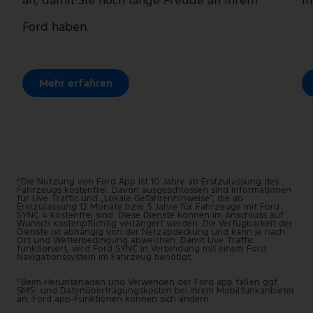
an, damit Sie noch lange Freude an Ihrem
I
Ford haben.
Mehr erfahren
a
Die Nutzung von Ford App ist 10 Jahre ab Erstzulassung des
Fahrzeugs kostenfrei. Davon ausgeschlossen sind Informationen
für Live Traffic und „Lokale Gefahrenhinweise“, die ab
Erstzulassung 12 Monate bzw. 5 Jahre für Fahrzeuge mit Ford
SYNC 4 kostenfrei sind. Diese Dienste können im Anschluss auf
Wunsch kostenpflichtig verlängert werden. Die Verfügbarkeit der
Dienste ist abhängig von der Netzabdeckung und kann je nach
Ort und Wetterbedingung abweichen. Damit Live Traffic
funktioniert, wird Ford SYNC in Verbindung mit einem Ford
Navigationssystem im Fahrzeug benötigt.
b
Beim Herunterladen und Verwenden der Ford app fallen ggf.
SMS- und Datenübertragungskosten bei Ihrem Mobilfunkanbieter
an. Ford app-Funktionen können sich ändern.