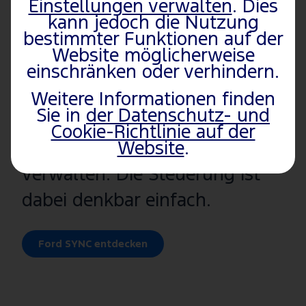
Einstellungen verwalten
. Dies
Visuelle Intuition
kann jedoch die Nutzung
bestimmter Funktionen auf der
Dank Ford SYNC bleiben Sie
Website möglicherweise
mit Ihrem Ford optimal
einschränken oder verhindern.
vernetzt und können die
Weitere Informationen finden
Sie in
der Datenschutz- und
Einstellung bestimmter
Cookie-Richtlinie auf der
Funktionen problemlos
Website
.
verwalten. Die Steuerung ist
dabei denkbar einfach.
Ford SYNC entdecken