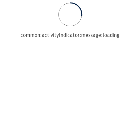
common:activityIndicator:message:loading
erschlüsselung in Bankqualität, was bedeutet, dass Sie darauf v
 branchenüblicher Sicherheitsstandard, der alle personenbezogen
det oder gespeichert werden. Wir geben Ihre Daten nur an den v
nden Sie in unserer
Datenschutzerklärung
.
s​
cht
Barrierefreies Internet
Impressum