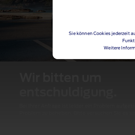
Sie können Cookies jederzeit a
Funkt
Weitere Inform
Wir bitten um
entschuldigung.
Bei Ihrer Anfrage ist leider ein Problem aufget
Problem zu beheben. Bitte versuchen Sie es sp