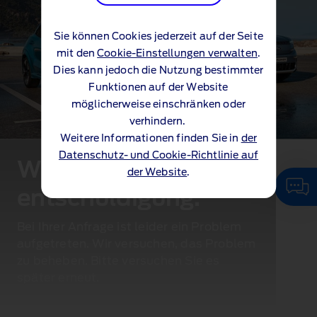
Sie können Cookies jederzeit auf der Seite
mit den
Cookie-Einstellungen verwalten
.
Dies kann jedoch die Nutzung bestimmter
Funktionen auf der Website
möglicherweise einschränken oder
verhindern.
Weitere Informationen finden Sie in
der
Datenschutz- und Cookie-Richtlinie auf
Wir bitten um
der Website
.
entschuldigung.
Bei Ihrer Anfrage ist leider ein Problem
aufgetreten. Wir versuchen, das Problem
zu beheben. Bitte versuchen Sie es
später erneut.