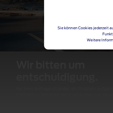
Sie können Cookies jederzeit a
Funkt
Weitere Inform
Wir bitten um
entschuldigung.
Bei Ihrer Anfrage ist leider ein Problem aufget
Problem zu beheben. Bitte versuchen Sie es sp