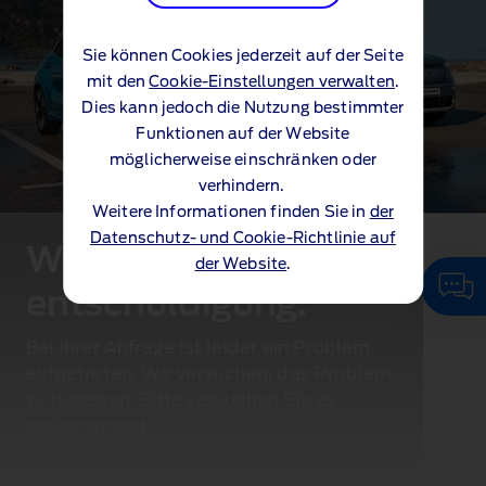
Sie können Cookies jederzeit auf der Seite
mit den
Cookie-Einstellungen verwalten
.
Dies kann jedoch die Nutzung bestimmter
Funktionen auf der Website
möglicherweise einschränken oder
verhindern.
Weitere Informationen finden Sie in
der
Datenschutz- und Cookie-Richtlinie auf
Wir bitten um
der Website
.
entschuldigung.
Bei Ihrer Anfrage ist leider ein Problem
aufgetreten. Wir versuchen, das Problem
zu beheben. Bitte versuchen Sie es
später erneut.