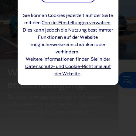
Sie können Cookies jederzeit auf der Seite
mit den
Cookie-Einstellungen verwalten
.
Dies kann jedoch die Nutzung bestimmter
Funktionen auf der Website
möglicherweise einschränken oder
verhindern.
Weitere Informationen finden Sie in
der
Datenschutz- und Cookie-Richtlinie auf
Wir bitten um
der Website
.
entschuldigung.
Bei Ihrer Anfrage ist leider ein Problem
aufgetreten. Wir versuchen, das Problem
zu beheben. Bitte versuchen Sie es
später erneut.