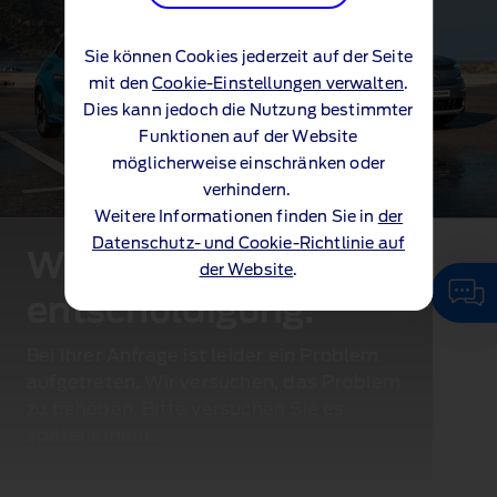
Sie können Cookies jederzeit auf der Seite
mit den
Cookie-Einstellungen verwalten
.
Dies kann jedoch die Nutzung bestimmter
Funktionen auf der Website
möglicherweise einschränken oder
verhindern.
Weitere Informationen finden Sie in
der
Datenschutz- und Cookie-Richtlinie auf
Wir bitten um
der Website
.
entschuldigung.
Bei Ihrer Anfrage ist leider ein Problem
aufgetreten. Wir versuchen, das Problem
zu beheben. Bitte versuchen Sie es
später erneut.