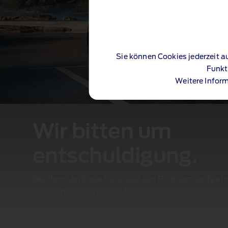
Sie können Cookies jederzeit a
Funkt
Weitere Inform
Wir bitten um
entschuldigung.
Bei Ihrer Anfrage ist leider ein Problem aufget
Problem zu beheben. Bitte versuchen Sie es sp