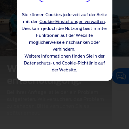
Sie können Cookies jederzeit auf der Seite
mit den
Cookie-Einstellungen verwalten
.
Dies kann jedoch die Nutzung bestimmter
Funktionen auf der Website
möglicherweise einschränken oder
verhindern.
Weitere Informationen finden Sie in
der
Datenschutz- und Cookie-Richtlinie auf
Wir bitten um
der Website
.
entschuldigung.
Bei Ihrer Anfrage ist leider ein Problem
aufgetreten. Wir versuchen, das Problem
zu beheben. Bitte versuchen Sie es
später erneut.