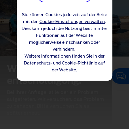
Sie können Cookies jederzeit auf der Seite
mit den
Cookie-Einstellungen verwalten
.
Dies kann jedoch die Nutzung bestimmter
Funktionen auf der Website
möglicherweise einschränken oder
verhindern.
Weitere Informationen finden Sie in
der
Datenschutz- und Cookie-Richtlinie auf
Wir bitten um
der Website
.
entschuldigung.
Bei Ihrer Anfrage ist leider ein Problem
aufgetreten. Wir versuchen, das Problem
zu beheben. Bitte versuchen Sie es
später erneut.