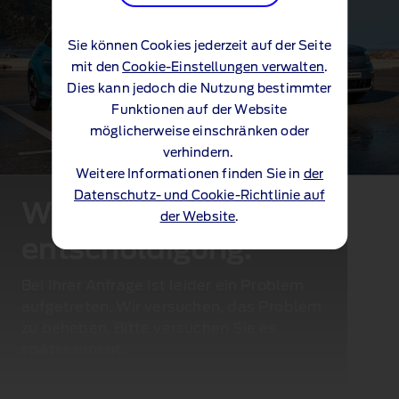
Sie können Cookies jederzeit auf der Seite
mit den
Cookie-Einstellungen verwalten
.
Dies kann jedoch die Nutzung bestimmter
Funktionen auf der Website
möglicherweise einschränken oder
verhindern.
Weitere Informationen finden Sie in
der
Datenschutz- und Cookie-Richtlinie auf
Wir bitten um
der Website
.
entschuldigung.
Bei Ihrer Anfrage ist leider ein Problem
aufgetreten. Wir versuchen, das Problem
zu beheben. Bitte versuchen Sie es
später erneut.