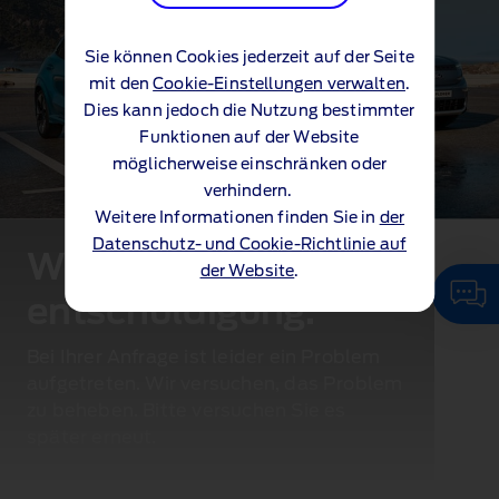
Sie können Cookies jederzeit auf der Seite
mit den
Cookie-Einstellungen verwalten
.
Dies kann jedoch die Nutzung bestimmter
Funktionen auf der Website
möglicherweise einschränken oder
verhindern.
Weitere Informationen finden Sie in
der
Datenschutz- und Cookie-Richtlinie auf
Wir bitten um
der Website
.
entschuldigung.
Bei Ihrer Anfrage ist leider ein Problem
aufgetreten. Wir versuchen, das Problem
zu beheben. Bitte versuchen Sie es
später erneut.