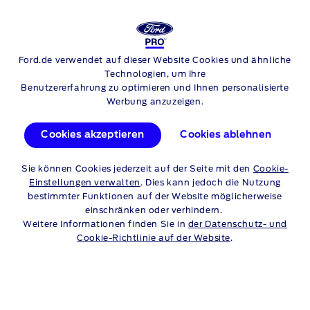
Login
Su
Alle
Beliebte Modelle
Kastenwa
Ford.de verwendet auf dieser Website Cookies und ähnliche
Skip to content
Technologien, um Ihre
Benutzererfahrung zu optimieren und Ihnen personalisierte
Nutzfahrzeuge
Werbung anzuzeigen.
Cookies akzeptieren
Cookies ablehnen
Beliebte Modelle
Sie können Cookies jederzeit auf der Seite mit den
Cookie-
Einstellungen verwalten
. Dies kann jedoch die Nutzung
bestimmter Funktionen auf der Website möglicherweise
einschränken oder verhindern.
Weitere Informationen finden Sie in
der Datenschutz- und
Cookie-Richtlinie auf der Website
.