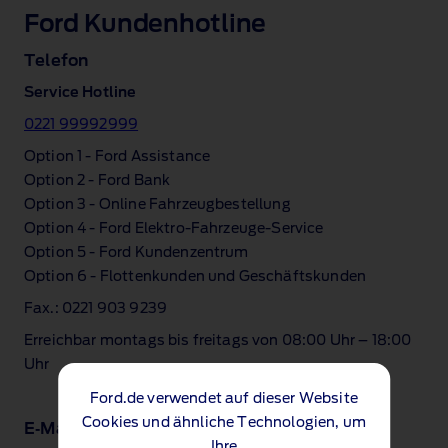
Ford Kundenhotline
Telefon
Service Hotline
0221 99992999
Option 1 ‑ Ford Assistance​
Option 2 ‑ Ford Bank
Option 3 ‑ Online Fahrzeugbestellung
Option 4 ‑ Ford Elektro‑Fahrzeuge‑Service
Option 5 ‑ Ford Kundenzentrum
Option 6 ‑ Flottenkunden und Geschäftskunden
Fax.: 0221 903 9239​
Erreichbar montags bis freitags von 08:00 Uhr – 18:00
Uhr
Ford.de verwendet auf dieser Website
Cookies und ähnliche Technologien, um
E‑Mail
Ihre