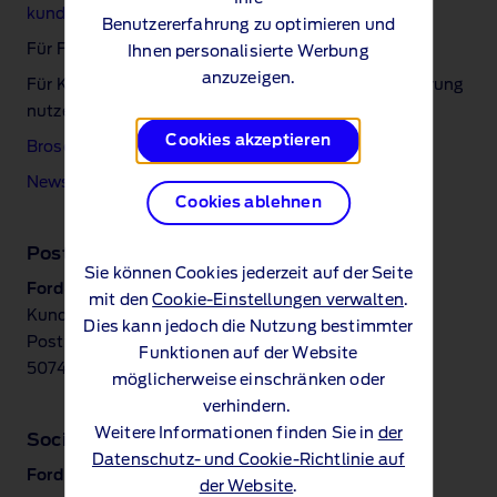
kunden@ford.com
Benutzererfahrung zu optimieren und
Für Flottenkunden:
flotten@ford.com
Ihnen personalisierte Werbung
anzuzeigen.
Für Kontakt zur Ford Bank bzw. Ford Auto‑Versicherung
nutzen Sie bitte die Links weiter oben!
Cookies akzeptieren
Broschüren & Preislisten
Newsletter
Cookies ablehnen
Postanschrift
Sie können Cookies jederzeit auf der Seite
Ford‑Werke GmbH​
mit den
Cookie-Einstellungen verwalten
.
Kundenzentrum​
Dies kann jedoch die Nutzung bestimmter
Postfach 71 02 65​
Funktionen auf der Website
50742 Köln​
möglicherweise einschränken oder
verhindern.
Weitere Informationen finden Sie in
der
Social Media
Datenschutz- und Cookie-Richtlinie auf
Ford Deutschland
der Website
.