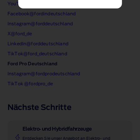
YouTube@fordindeutschland
Facebook@fordindeutschland
Instagram@forddeutschland
X@ford_de
LinkedIn@forddeutschland
TikTok@ford_deutschland
Ford Pro Deutschland
Instagram@fordprodeutschland
TikTok @fordpro_de
Nächste Schritte
Elektro‑ und Hybridfahrzeuge
Entdecken Sie unser Angebot an Elektro‑ und