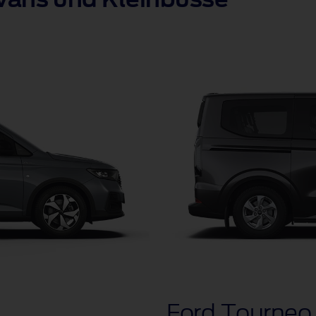
vans und Kleinbusse
Ford Tourneo