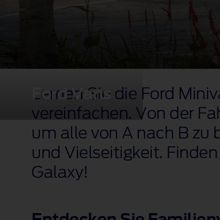
Ford Vans
Lernen Sie die Ford Mini
vereinfachen. Von der Fah
um alle von A nach B zu 
und Vielseitigkeit. Finde
Galaxy!