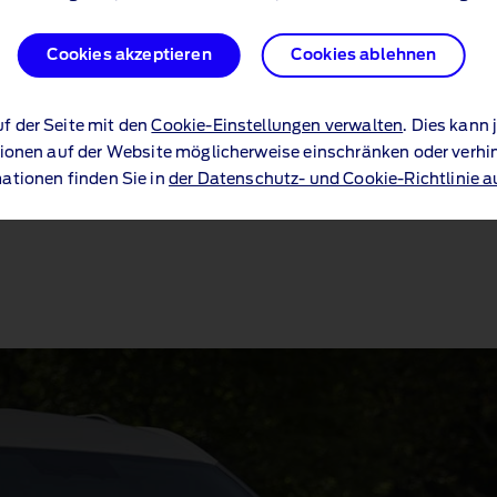
Cookies akzeptieren
Cookies akzeptieren
Cookies ablehnen
Cookies ablehnen
Ford Transit 
uf der Seite mit den
uf der Seite mit den
Cookie-Einstellungen verwalten
Cookie-Einstellungen verwalten
. Dies kann
. Dies kann
Platz für bis zu 18 Personen u
ionen auf der Website möglicherweise einschränken oder verhi
ionen auf der Website möglicherweise einschränken oder verhi
ationen finden Sie in
ationen finden Sie in
der Datenschutz- und Cookie-Richtlinie a
der Datenschutz- und Cookie-Richtlinie a
Transit Minibus entdecken