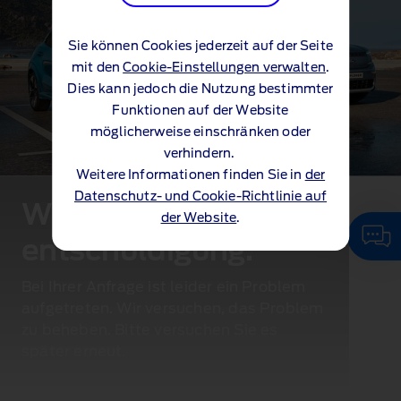
Sie können Cookies jederzeit auf der Seite
mit den
Cookie-Einstellungen verwalten
.
Dies kann jedoch die Nutzung bestimmter
Funktionen auf der Website
möglicherweise einschränken oder
verhindern.
Weitere Informationen finden Sie in
der
Datenschutz- und Cookie-Richtlinie auf
Wir bitten um
der Website
.
entschuldigung.
Bei Ihrer Anfrage ist leider ein Problem
aufgetreten. Wir versuchen, das Problem
zu beheben. Bitte versuchen Sie es
später erneut.