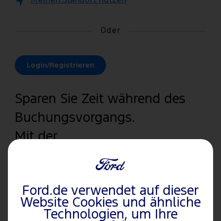
Meinen Standort nutzen
Oder
Login/Registrieren
Sparen Sie Zeit während des
Buchungsvorgangs.
Mit der
Anmeldung/Registrierung
werden Ihre gespeicherten
Ford.de verwendet auf dieser
Fahrzeuginformationen
Website Cookies und ähnliche
abgerufen sowie Ihr
Technologien, um Ihre