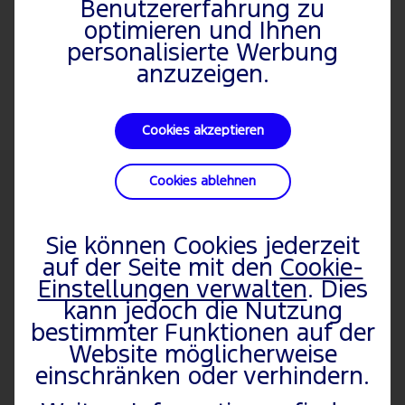
Benutzererfahrung zu
bevorzugter Ford Partner
optimieren und Ihnen
vorausgewählt.
personalisierte Werbung
anzuzeigen.
Cookies akzeptieren
Cookies ablehnen
FAHRZEUGE
FORD
PKW
PKW
Über Ford
Fiesta
ENTDECKEN
Sie können Cookies jederzeit
auf der Seite mit den
Cookie-
Nutzfahrzeuge
Highlights & Aktuelles
Fiesta ST
Einstellungen verwalten
. Dies
Kleinwagen
Beruf & Karriere
EcoSport
kann jedoch die Nutzung
Hybrid und
Nachhaltigkeit
Puma
bestimmter Funktionen auf der
Elektrofahrzeuge
Ford Clubs
Puma ST
Website möglicherweise
einschränken oder verhindern.
Familienautos
Altfahrzeugverwertung
Focus
Kleinbusse und
Focus ST