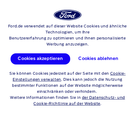
Login
Su
GESCHÄFTSKUNDEN
Ford.de verwendet auf dieser Website Cookies und ähnliche
Skip to content
Technologien, um Ihre
Benutzererfahrung zu optimieren und Ihnen personalisierte
ANTRIEB FÜR IHR
Werbung anzuzeigen.
BUSINESS
Cookies akzeptieren
Cookies ablehnen
NUTZFAHRZEUGE UND
Sie können Cookies jederzeit auf der Seite mit den
Cookie-
Einstellungen verwalten
. Dies kann jedoch die Nutzung
PKW FÜR IHR BUSINESS
bestimmter Funktionen auf der Website möglicherweise
einschränken oder verhindern.
Weitere Informationen finden Sie in
der Datenschutz- und
Ob
Start-up
, wachsender Mittelstandsbetrieb oder großer
Cookie-Richtlinie auf der Website
.
Fuhrparkbetreiber – wir sind hier, damit Ihr Business in
Bewegung bleibt. Die Fuhrparklösungen von Ford bieten alles,
was Sie benötigen: transparente Preise, eine Reihe von
Finanzierungsmöglichkeiten für Fuhrparkfahrzeuge und ein
zuverlässiger Kundendienst. Alles, damit Ihr Betrieb heute
reibungslos läuft und gleichzeitig bereit für morgen ist.