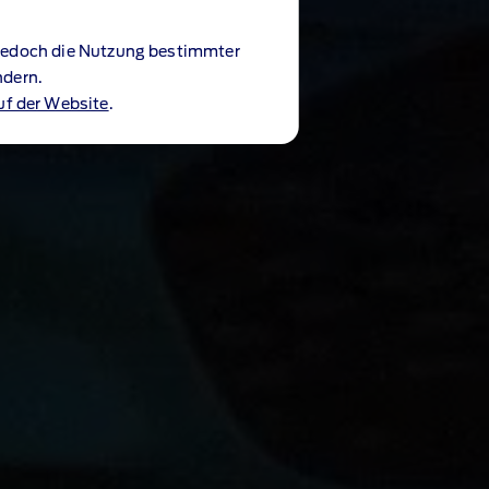
 jedoch die Nutzung bestimmter
ndern.
uf der Website
.