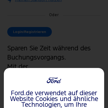
Meinen Standort nutzen
Oder
Login/Registrieren
Sparen Sie Zeit während des
Buchungsvorgangs.
Mit der
Anmeldung/Registrierung
werden Ihre gespeicherten
Ford.de verwendet auf dieser
Fahrzeuginformationen
Website Cookies und ähnliche
abgerufen sowie Ihr
Technologien, um Ihre