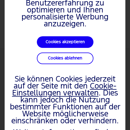
Benutzererfahrung zu
bevorzugter Ford Partner
optimieren und Ihnen
vorausgewählt.
personalisierte Werbung
anzuzeigen.
Cookies akzeptieren
Cookies ablehnen
FAHRZEUGE
FORD
PKW
PKW
Über Ford
Fiesta
ENTDECKEN
Sie können Cookies jederzeit
auf der Seite mit den
Cookie-
Nutzfahrzeuge
Highlights & Aktuelles
Fiesta ST
Einstellungen verwalten
. Dies
Kleinwagen
Beruf & Karriere
EcoSport
kann jedoch die Nutzung
Hybrid und
Nachhaltigkeit
Puma
bestimmter Funktionen auf der
Elektrofahrzeuge
Ford Clubs
Puma ST
Website möglicherweise
einschränken oder verhindern.
Familienautos
Altfahrzeugverwertung
Focus
Kleinbusse und
Focus ST