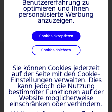
Benutzererfahrung zu
bevorzugter Ford Partner
optimieren und Ihnen
vorausgewählt.
personalisierte Werbung
anzuzeigen.
Cookies akzeptieren
Cookies ablehnen
FAHRZEUGE
FORD
PKW
PKW
Über Ford
Fiesta
ENTDECKEN
Sie können Cookies jederzeit
auf der Seite mit den
Cookie-
Nutzfahrzeuge
Highlights & Aktuelles
Fiesta ST
Einstellungen verwalten
. Dies
Kleinwagen
Beruf & Karriere
EcoSport
kann jedoch die Nutzung
Hybrid und
Nachhaltigkeit
Puma
bestimmter Funktionen auf der
Elektrofahrzeuge
Ford Clubs
Puma ST
Website möglicherweise
einschränken oder verhindern.
Familienautos
Altfahrzeugverwertung
Focus
Kleinbusse und
Focus ST