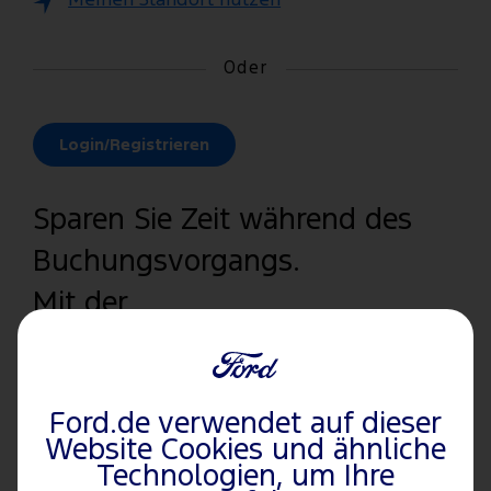
Meinen Standort nutzen
Oder
Login/Registrieren
Sparen Sie Zeit während des
Buchungsvorgangs.
Mit der
Anmeldung/Registrierung
werden Ihre gespeicherten
Ford.de verwendet auf dieser
Fahrzeuginformationen
Website Cookies und ähnliche
abgerufen sowie Ihr
Technologien, um Ihre