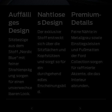
Auffälli
Nahtlose
Premium‑
ges
s Design
Details
Design
Der exklusive
Feine Nähte in
Stoff erstreckt
Metallgrau sowie
Sitzbezüge
sich über die
Einstiegsleisten
aus dem
Sitzflächen und
und Fußmatten
Stoff „Nordic
Kopfstützen
der Ford
Blue“ mit
und sorgt so für
Collection sorgen
feiner
ein
für raffinierte
Strahlenpräg
durchgehend
Akzente, die das
ung sorgen
edles
Interieur
für einen
Erscheinungsbil
abrunden.
unverwechse
d.
lbaren Look.