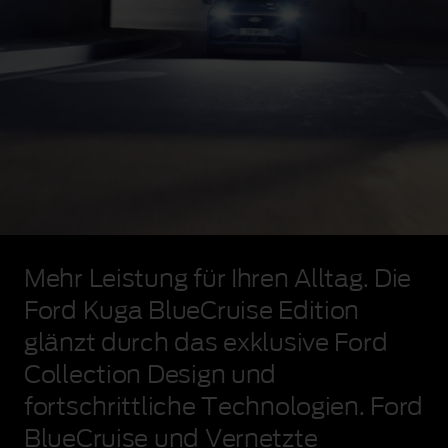
Ford
Kuga
Mehr Leistung für Ihren Alltag. Die
BlueCruise
Edition
Ford Kuga BlueCruise Edition
bei
glänzt durch das exklusive Ford
der
Fahrt
Collection Design und
durch
einen
fortschrittliche Technologien. Ford
schwach
BlueCruise
und Vernetzte
beleuchteten