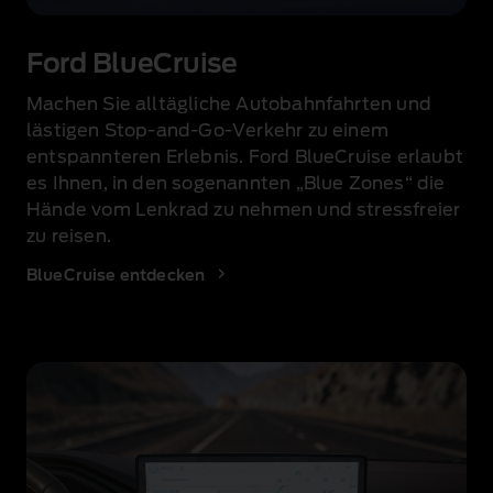
Ein
Fahrer
Ford BlueCruise
eines
Ford
Machen Sie alltägliche Autobahnfahrten und
Kuga
lästigen Stop‑and‑Go‑Verkehr zu einem
in
limitierter
entspannteren Erlebnis. Ford BlueCruise erlaubt
Auflage
es Ihnen, in den sogenannten „Blue Zones“ die
testet
Hände vom Lenkrad zu nehmen und stressfreier
die
zu reisen.
BlueCruise-
Funktion
BlueCruise entdecken
des
Fahrzeugs.