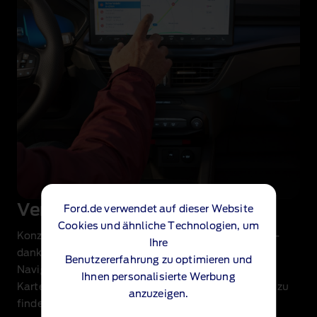
Vernetzte Navigation
Ford.de verwendet auf dieser Website
Cookies und ähnliche Technologien, um
Konzentrieren Sie sich voll und ganz auf die Straße –
Ihre
dank sprachgesteuerter Routenabfragen und
Benutzererfahrung zu optimieren und
Navigationshinweisen. Intuitive, zuverlässige
Ihnen personalisierte Werbung
Kartenfunktionen helfen Ihnen, angenehme Routen zu
anzuzeigen.
finden
.