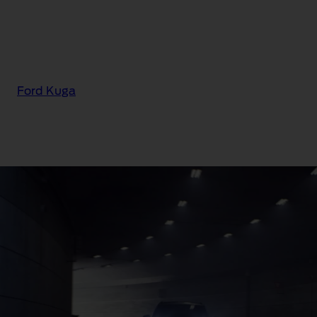
Ford Kuga
Ford Kuga® BlueCruise
Edition