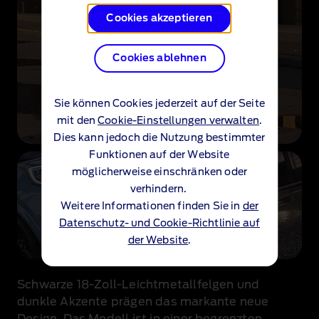
Cookies akzeptieren
Cookies ablehnen
Sie können Cookies jederzeit auf der Seite
mit den
Cookie-Einstellungen verwalten
.
Dies kann jedoch die Nutzung bestimmter
Funktionen auf der Website
möglicherweise einschränken oder
verhindern.
Weitere Informationen finden Sie in
der
Datenschutz- und Cookie-Richtlinie auf
der Website
.
Schwarze 18‑Zoll‑Leichtmetallfelgen und
dunkle Akzente prägen das markante neue
Design. Das Modell ist in einer begrenzten