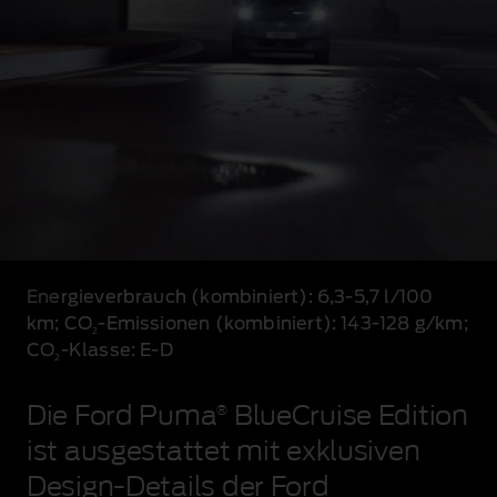
Ein
Ford
Energieverbrauch (kombiniert)
: 6,3‑5,7 l/100
Puma
km; CO
‑Emissionen (kombiniert)
: 143‑128 g/km;
2
BlueCruise
CO
‑Klasse: E‑D
Edition
2
fährt
durch
Die Ford Puma
®
BlueCruise Edition
einen
schwach
ist ausgestattet mit exklusiven
beleuchteten
Design‑Details der Ford
Betontunnel.