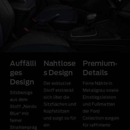
Auffälli
Nahtlose
Premium‑
ges
s Design
Details
Design
Der exklusive
Feine Nähte in
Stoff erstreckt
Metallgrau sowie
Sitzbezüge
sich über die
Einstiegsleisten
aus dem
Sitzflächen und
und Fußmatten
Stoff „Nordic
Kopfstützen
der Ford
Blue“ mit
und sorgt so für
Collection sorgen
feiner
ein
für raffinierte
Strahlenpräg