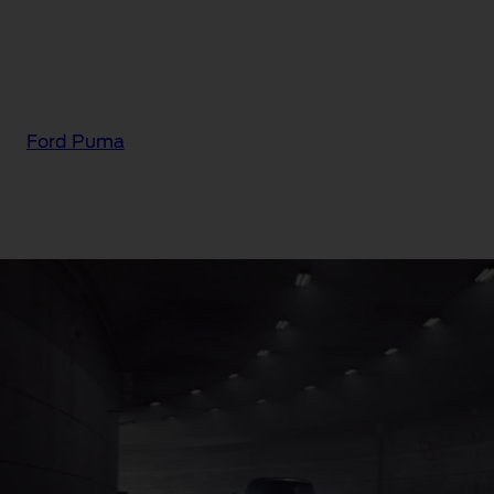
Ford Puma
Ford Puma® BlueCruise
Edition