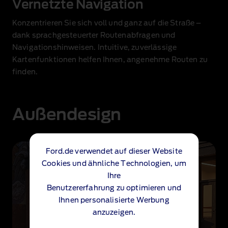
Vernetzte Navigation
Konzentrieren Sie sich voll und ganz auf die Straße –
dank sprachgesteuerter Routenabfragen und
Navigationshinweisen. Intuitive, zuverlässige
Kartenfunktionen helfen Ihnen, angenehme Routen zu
finden.
Außendesign
Ford.de verwendet auf dieser Website
Cookies und ähnliche Technologien, um
Ihre
Benutzererfahrung zu optimieren und
Ihnen personalisierte Werbung
anzuzeigen.