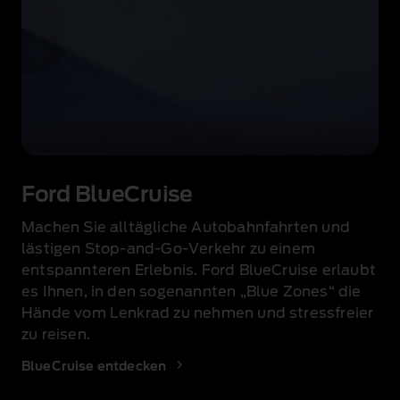
Ein
Fahrer
Ford BlueCruise
eines
Ford
Machen Sie alltägliche Autobahnfahrten und
Puma
lästigen Stop‑and‑Go‑Verkehr zu einem
in
limitierter
entspannteren Erlebnis. Ford BlueCruise erlaubt
Auflage
es Ihnen, in den sogenannten „Blue Zones“ die
testet
Hände vom Lenkrad zu nehmen und stressfreier
die
zu reisen.
BlueCruise-
Funktion
BlueCruise entdecken
des
Fahrzeugs.