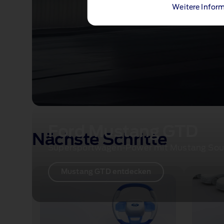
Weitere Inform
Ford Mustang GTD
Nächste Schritte
Supersportwagen‑Power mit Mustang Sou
Mustang GTD entdecken