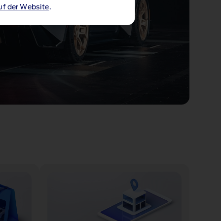
uf der Website
.