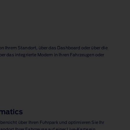
von Ihrem Standort, über das Dashboard oder über die
über das integrierte Modem in Ihren Fahrzeugen oder
matics
bersicht über Ihren Fuhrpark und optimieren Sie Ihr
ndort Ihrer Fahrzeuge auf einer Live‑Karte ein,