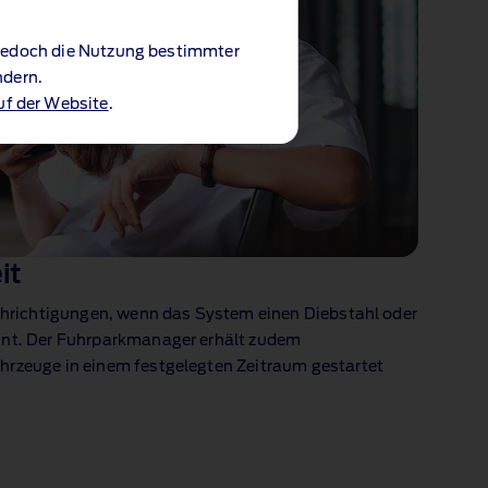
 jedoch die Nutzung bestimmter
ndern.
uf der Website
.
it
achrichtigungen, wenn das System einen Diebstahl oder
nnt. Der Fuhrparkmanager erhält zudem
rzeuge in einem festgelegten Zeitraum gestartet