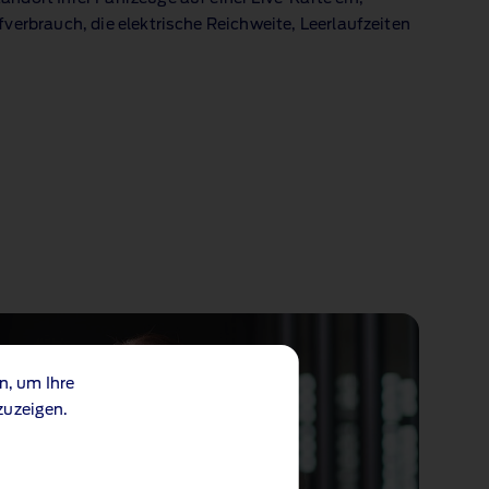
fverbrauch, die elektrische Reichweite, Leerlaufzeiten
n, um Ihre
zuzeigen.