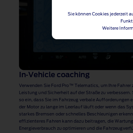
Sie können Cookies jederzeit a
Funkt
Weitere Inform
In‑Vehicle coaching
Verwenden Sie Ford Pro™ Telematics, um Ihre Fahrer 
Leistung und Sicherheit auf der Straße zu verbessern.
so ein, dass Sie im Fahrzeug verbale Aufforderungen 
der Motor zu lange im Leerlauf läuft oder wenn das Sy
starkes Bremsen oder schnelles Beschleunigen erkennt
effizienteres Fahren kann dazu beitragen, die Wartun
Energieverbrauch zu optimieren und die Fahrzeugverf