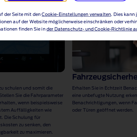
uf der Seite mit den
Cookie-Einstellungen verwalten
. Dies kann
ionen auf der Website möglicherweise einschränken oder verhi
ationen finden Sie in
der Datenschutz- und Cookie-Richtlinie a
Fahrzeugsicherhe
zu schulen und somit die
Erhalten Sie in Echtzeit Ben
 Stellen Sie die Fahrparameter
eine unbefugte Nutzung erke
erhalten, wenn beispielsweise
Benachrichtigungen, wenn Fah
stem Auffälligkeiten wie
oder Türen geöffnet werden.
. Die Schulung für
gskosten zu senken, den
ügbarkeit zu maximieren.