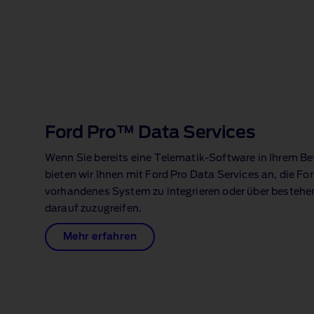
1 of 1
Ford Pro™ Data Services
Wenn Sie bereits eine Telematik‑Software in Ihrem Be
bieten wir Ihnen mit Ford Pro Data Services an, die Fo
vorhandenes System zu integrieren oder über besteh
darauf zuzugreifen.
Mehr erfahren