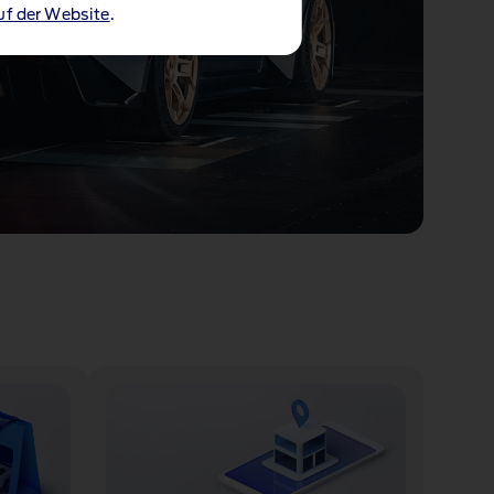
uf der Website
.