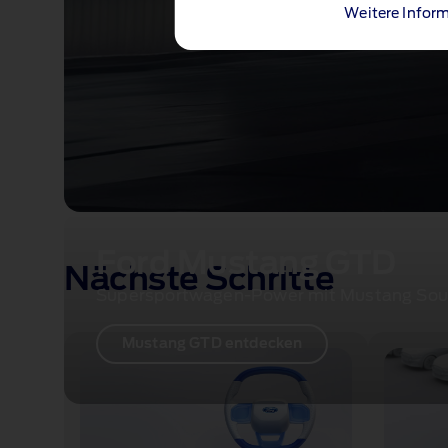
Weitere Inform
Ford Mustang GTD
Nächste Schritte
Supersportwagen‑Power mit Mustang Sou
Mustang GTD entdecken