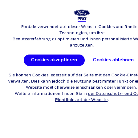
Login
Su
Ford E-Transit Courier
Ford.de verwendet auf dieser Website Cookies und ähnli
Skip to content
Technologien, um Ihre
Benutzererfahrung zu optimieren und Ihnen personalisierte 
anzuzeigen.
FORD E‑TRANSIT
Cookies akzeptieren
Cookies ablehnen
COURIER
Sie können Cookies jederzeit auf der Seite mit den
Cookie-Einst
REICHWEITENRECH
verwalten
. Dies kann jedoch die Nutzung bestimmter Funktione
Website möglicherweise einschränken oder verhindern
Weitere Informationen finden Sie in
der Datenschutz- und C
Richtlinie auf der Website
.
Geben Sie Ihre üblichen Fahrbedingungen ein, um zu sehen,
wie weit Ihr Fahrzeug Sie mit einer vollen Batterieladung
bringen kann. Die potenzielle Reichweite des Fahrzeugs wird
1
von einer Vielzahl von Faktoren
bestimmt. Mit Hilfe dieses
Moduls kann eine potentielle maximale Reichweite ermittelt
werden. Bewegen Sie den Mauszeiger über das "i", um zu
erfahren, wie sich jeder Faktor auf die Reichweite auswirkt.