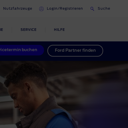
Nutzfahrzeuge
Login/Registrieren
Suche
IE
SERVICE
HILFE
UNFALLHILFE &
vicetermin buchen
Ford Partner finden
KAROSSERIEREPARATUREN
ugen
Smart Repairs
Unfallreparaturen
preis