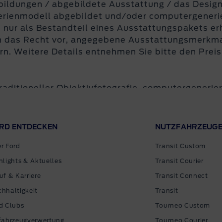
bildungen / abgebildete Ausstattung / das Design 
serienmodell abgebildet und/oder computergener
nur als Bestandteil eines Ausstattungspakets erh
h das Recht vor, angegebene Ausstattungsmerkmale
n. Weitere Details entnehmen Sie bitte den Preisl
aditioneller Objektivfotografie, computergenerier
icher Intelligenz (Gen-KI) bei der Erstellung von
RD ENTDECKEN
NUTZFAHRZEUG
gaben finden Sie hier:
www.ford.de/energie
):
r Ford
Transit Custom
rt)*: 12,7-11,3 l/100km , CO
-Emissionen (kombin
hlights & Aktuelles
Transit Courier
2
r Abgaben werden die nach VO (EU) 2018/858 ermi
uf & Karriere
Transit Connect
hhaltigkeit
Transit
uch (kombiniert)*: 10,4-8,9 l/100km, CO
-Emissi
2
d Clubs
Tourneo Custom
 (kombiniert)*: 7,3-6,7 L/100km; CO
-Emissionen
fahrzeugverwertung
Tourneo Courier