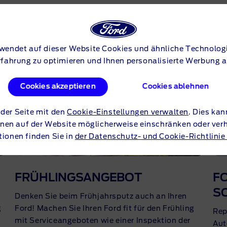
ERE OPTIONEN ENTD
rwendet auf dieser Website Cookies und ähnliche Technologi
fahrung zu optimieren und Ihnen personalisierte Werbung 
Cookies akzeptieren
Cookies ablehnen
 der Seite mit den
Cookie-Einstellungen verwalten
. Dies ka
nen auf der Website möglicherweise einschränken oder ver
tionen finden Sie in
der Datenschutz- und Cookie-Richtlinie
FRÜHLINGSANGEBOT
F
S
Denken Sie beim Frühjahrsputz auch an Ihren
g
Ford! Machen Sie Ihren Ford fit für den Frühling
Rep
mit Serviceangeboten wie einer Inspektion der
Aut