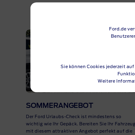
WEIT
Ford.de ve
Benutzerer
Sie können Cookies jederzeit auf
Funktio
Weitere Informa
SOMMERANGEBOT
Der Ford
Urlaubs-Check
ist mindestens so
wichtig wie Ihr Gepäck. Bereiten Sie Ihr Fahrzeu
mit diesem attraktiven Angebot perfekt auf die