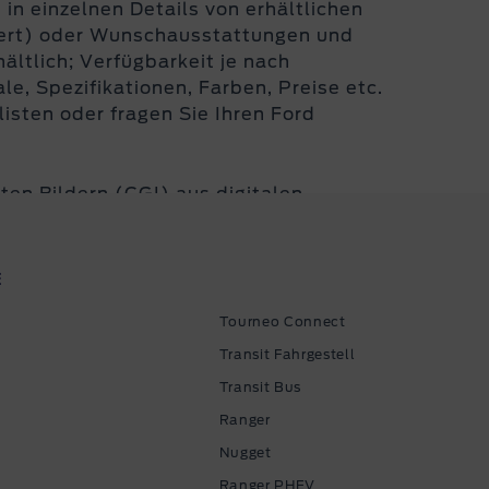
in einzelnen Details von erhältlichen
iert) oder Wunschausstattungen und
ältlich; Verfügbarkeit je nach
, Spezifikationen, Farben, Preise etc.
isten oder fragen Sie Ihren Ford
ten Bildern (CGI) aus digitalen
 Filmen und Bildern, die auf dieser
E
Tourneo Connect
iert)*: 288-257 g/km; CO
-Klasse: G.
Transit Fahrgestell
2
ttelten Werte als
Transit Bus
Ranger
onen (kombiniert)*: 272-233 g/km; CO
-
2
Nugget
 (kombiniert)*: 167-151 g/km; CO
-
Ranger PHEV