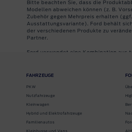
Bitte beachten Sie, dass die Produktab
Modellen abweichen können (z. B. Vor
Zubehör gegen Mehrpreis erhalten (ggf. 
Ausstattungsvariante). Ford behält sic
der verschiedenen Produkte zu veränder
Partner.
Ford verwendet eine Kombination aus tr
Fahrzeugmodellen und generativer Künstl
Website gezeigt werden.
FAHRZEUGE
FO
Übersicht Energieverbrauch (weitere An
PKW
Übe
Ford Bronco:
Energieverbrauch (kombinie
Nutzfahrzeuge
Hig
Für CO
-Ausstoß-basierte Steuern ode
2
Kleinwagen
Ber
Berechnungsgrundlage herangezogen.
Hybrid und Elektrofahrzeuge
Nac
Ford Transit Kombi PKW:
Energieverbra
Familienautos
For
Klasse: G
Ford Tourneo Courier:
Energieverbrauch
Kleinbusse und Vans
Alt