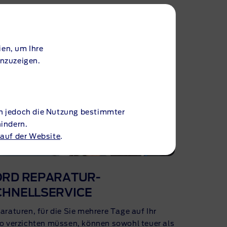
ECKEN
en, um Ihre
anzuzeigen.
nn jedoch die Nutzung bestimmter
hindern.
 auf der Website
.
ORD
REPARATUR-
CHNELLSERVICE
araturen, für die Sie mehrere Tage auf Ihr
o verzichten müssen, können sowohl teuer als