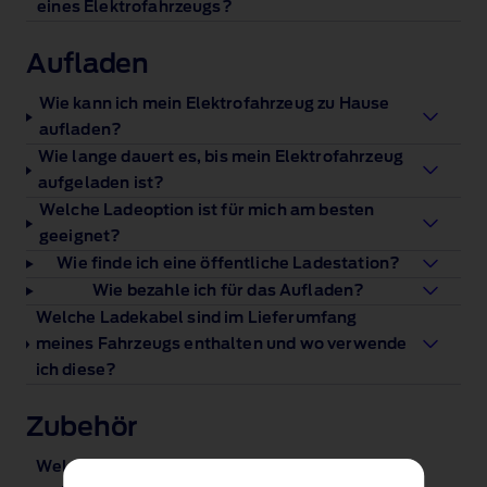
eines Elektrofahrzeugs?
Aufladen
Wie kann ich mein Elektrofahrzeug zu Hause
aufladen?
Wie lange dauert es, bis mein Elektrofahrzeug
aufgeladen ist?
Welche Ladeoption ist für mich am besten
geeignet?
Wie finde ich eine öffentliche Ladestation?
Wie bezahle ich für das Aufladen?
Welche Ladekabel sind im Lieferumfang
meines Fahrzeugs enthalten und wo verwende
ich diese?
Zubehör
Welche Ladekabel sind im Lieferumfang