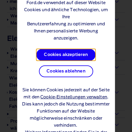
meines Fahrzeugs enthalten und wo verwende
Ford.de verwendet auf dieser Website
ich diese?
Cookies und ähnliche Technologien, um
Welches Zubehör ist für meinen Ford Mustang
Ihre
Mach-E erhältlich?
Benutzererfahrung zu optimieren und
Ihnen personalisierte Werbung
Elektrofahrzeuge
anzuzeigen.
Wie viel kostet die Instandhaltung eines
Cookies akzeptieren
Elektrofahrzeugs?
Muss ich für mein Elektrofahrzeug
Kraftfahrzeugsteuer bezahlen?
Cookies ablehnen
Wie viel kostet das Laden eines
Elektrofahrzeugs? Und was ist der
Sie können Cookies jederzeit auf der Seite
Kostenunterschied zwischen einem
mit den
Cookie-Einstellungen verwalten
.
Elektrofahrzeug und einem herkömmlichen
Dies kann jedoch die Nutzung bestimmter
Fahrzeug mit Verbrennungsmotor?
Funktionen auf der Website
Warum stellt Ford Elektrofahrzeuge her?
möglicherweise einschränken oder
Produzieren Elektrofahrzeuge Emissionen
verhindern.
während der Fahrt?