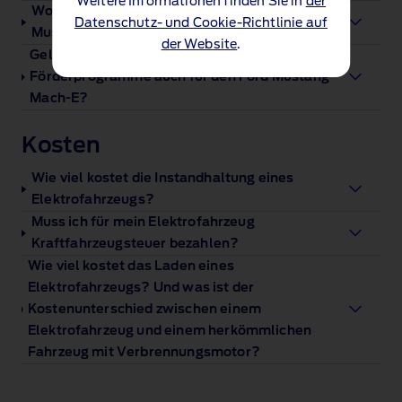
Weitere Informationen finden Sie in
der
Wo finde ich mehr Informationen zum Ford
Datenschutz- und Cookie-Richtlinie auf
Mustang Mach-E?
der Website
.
Gelten verfügbare staatliche
Förderprogramme auch für den Ford Mustang
Mach-E?
Kosten
Wie viel kostet die Instandhaltung eines
Elektrofahrzeugs?
Muss ich für mein Elektrofahrzeug
Kraftfahrzeugsteuer bezahlen?
Wie viel kostet das Laden eines
Elektrofahrzeugs? Und was ist der
Kostenunterschied zwischen einem
Elektrofahrzeug und einem herkömmlichen
Fahrzeug mit Verbrennungsmotor?