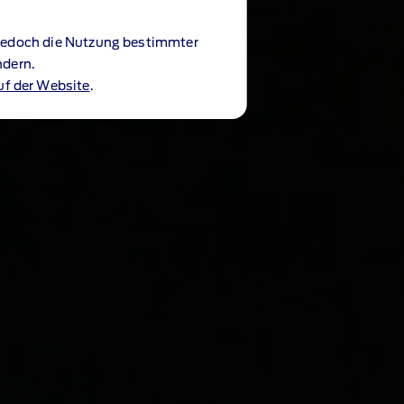
 jedoch die Nutzung bestimmter
ndern.
uf der Website
.