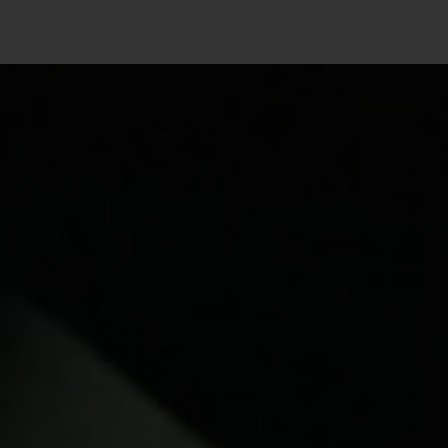
Weiterführende
erbrenner
PKW
Auf- & Umbauten
Vorteile
Links