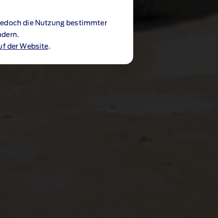
 jedoch die Nutzung bestimmter
ndern.
uf der Website
.